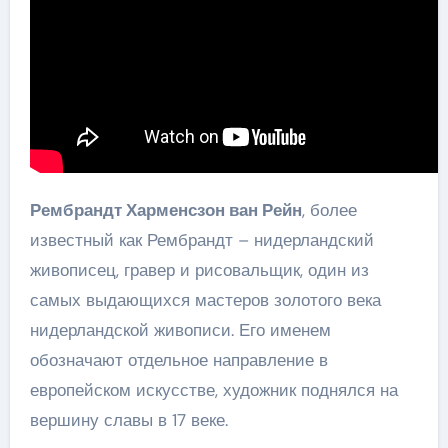
Рембрандт Харменсзон ван Рейн
, более
известный как Рембрандт – нидерландский
живописец, гравер и рисовальщик, один из
самых выдающихся мастеров золотого века
нидерландской живописи. Его именем
обозначают отдельное направление в
европейском искусстве, художник поднялся на
вершину славы в 17 веке.