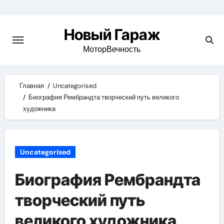
Skip
to
Новый Гараж
content
МоторВечность
Главная
Uncategorised
Биография Рембрандта творческий путь великого
художника
Uncategorised
Биография Рембрандта
творческий путь
великого художника