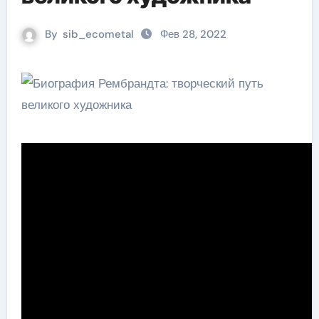
By
sib_ecometal
Фев 28, 2022