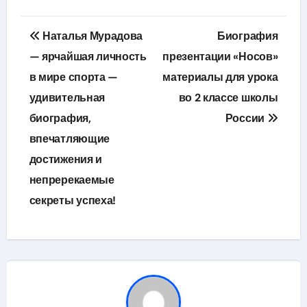
Навигация
Наталья Мурадова
Биография
по
— ярчайшая личность
презентации «Носов»
в мире спорта —
материалы для урока
записям
удивительная
во 2 классе школы
биография,
России
впечатляющие
достижения и
непререкаемые
секреты успеха!