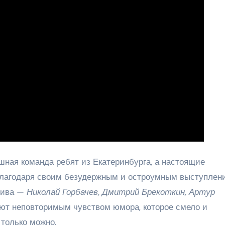
шная команда ребят из Екатеринбурга, а настоящие
благодаря своим безудержным и остроумным выступлен
ктива —
Николай Горбачев, Дмитрий Брекоткин, Артур
т неповторимым чувством юмора, которое смело и
 только можно.