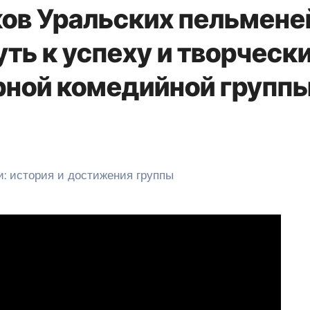
ов Уральских пельмене
ть к успеху и творческ
рной комедийной групп