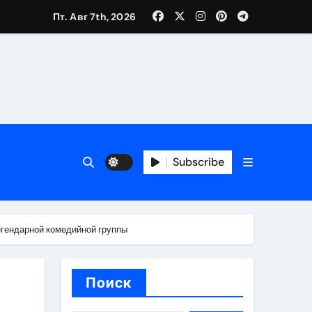
Пт. Авг 7th, 2026
ещений и под навесом
Subscribe
упа
ей производителя и сокращением сроков выполнения
егендарной комедийной группы
Поиск