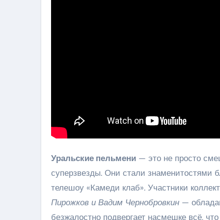
Уральские пельмени
— это не просто сме
суперзвезды. Они стали знаменитостями 
телешоу «Камеди клаб». Участники колле
Пирожков и Вадим Чернобровкин
— обладаю
безжалостно подвергает насмешке всё, что