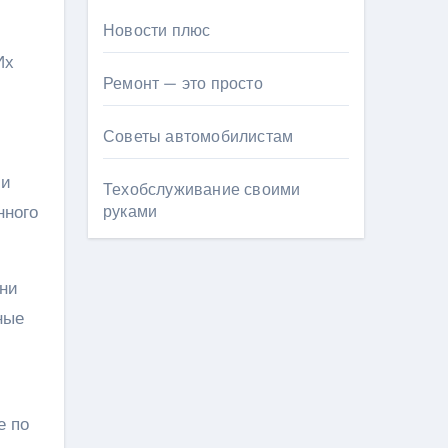
Новости плюс
Их
Ремонт — это просто
Советы автомобилистам
ли
Техобслуживание своими
нного
руками
ени
ные
е по