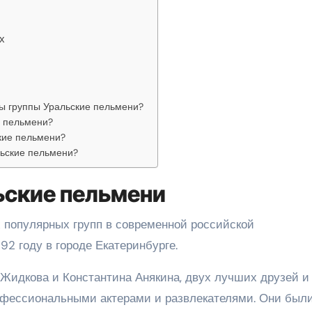
х
ны группы Уральские пельмени?
е пельмени?
кие пельмени?
льские пельмени?
ьские пельмени
х популярных групп в современной российской
92 году в городе Екатеринбурге.
 Жидкова и Константина Анякина, двух лучших друзей и
офессиональными актерами и развлекателями. Они был