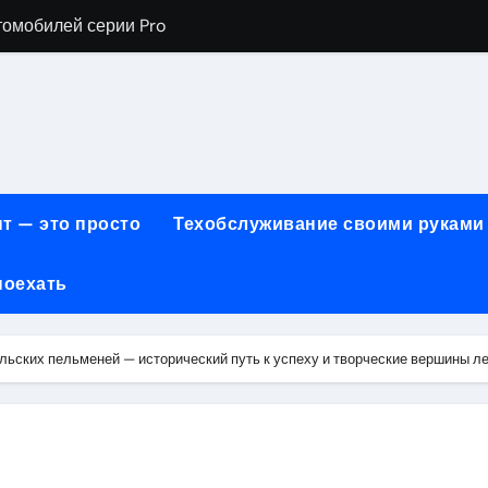
томобилей серии Pro
хнического обслуживания BMW
евого сервиса, наращивания ресниц и депиляции
ов технологии маркировки товаров
для огнезащиты металла: нанесение при -15°C внутри пом
т — это просто
Техобслуживание своими руками
 возможности онлайн-образования
поехать
нности по безопасности, производительности и типам дост
онт автомобилей с использованием оригинальных запчаст
льских пельменей — исторический путь к успеху и творческие вершины л
ких и японских грузовых автомобилей
6 годов