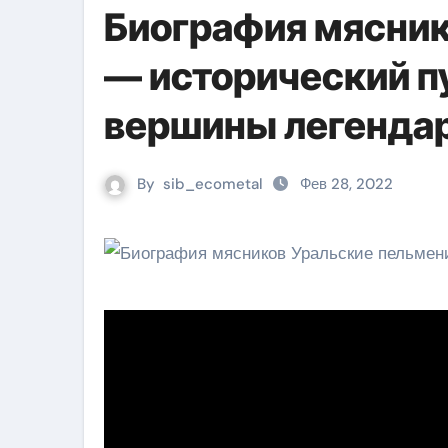
Биография мясник
— исторический пу
вершины легенда
By
sib_ecometal
Фев 28, 2022