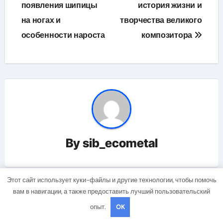
по
появления шипицы
история жизни и
на ногах и
творчества великого
записям
особенности нароста
композитора
By
sib_ecometal
Этот сайт использует куки-файлы и другие технологии, чтобы помочь
вам в навигации, а также предоставить лучший пользовательский
Related Post
опыт.
OK