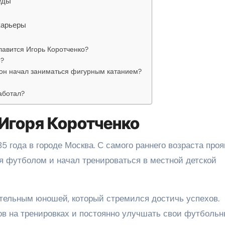
еды
карьеры
авится Игорь Коротченко?
о?
а он начал заниматься фигурным катанием?
аботал?
 Игоря Коротченко
5 года в городе Москва. С самого раннего возраста про
ся футболом и начал тренироваться в местной детской
ельным юношей, который стремился достичь успехов.
ов на тренировках и постоянно улучшать свои футболь