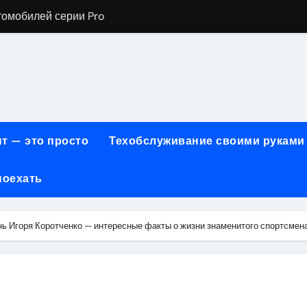
томобилей серии Pro
хнического обслуживания BMW
евого сервиса, наращивания ресниц и депиляции
ов технологии маркировки товаров
для огнезащиты металла: нанесение при -15°C внутри пом
т — это просто
Техобслуживание своими руками
 возможности онлайн-образования
поехать
нности по безопасности, производительности и типам дост
онт автомобилей с использованием оригинальных запчаст
нь Игоря Коротченко — интересные факты о жизни знаменитого спортсмен
ких и японских грузовых автомобилей
6 годов