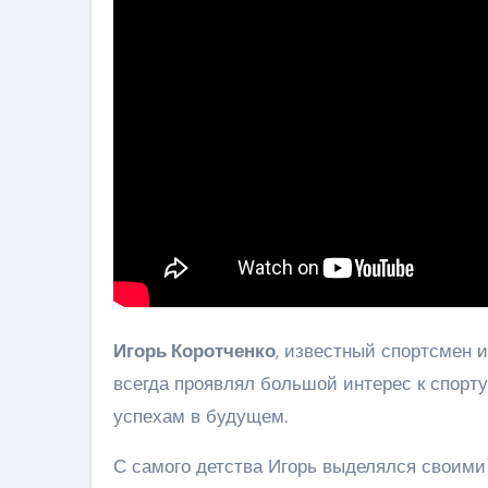
Игорь Коротченко
, известный спортсмен и
всегда проявлял большой интерес к спорту
успехам в будущем.
С самого детства Игорь выделялся своими