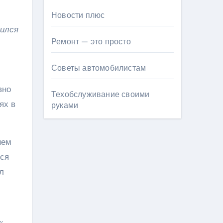
Новости плюс
вился
Ремонт — это просто
Советы автомобилистам
вно
Техобслуживание своими
ях в
руками
нем
хся
л