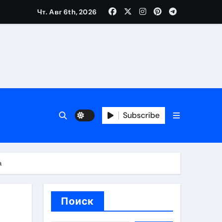
Чт. Авг 6th, 2026
ещений и под навесом
Subscribe
упа
ей производителя и сокращением сроков выполнения
а
Поиск