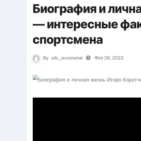
Биография и личн
— интересные фак
спортсмена
By
sib_ecometal
Фев 26, 2022