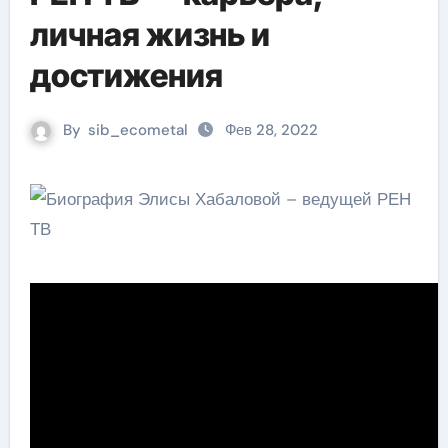
личная жизнь и
достижения
By
sib_ecometal
Фев 28, 2022