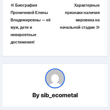
Навигация
Биография
Характерные
по
Проничевой Елены
признаки наличия
Владимировны — её
жировика на
записям
муж, дети и
начальной стадии
невероятные
достижения!
By
sib_ecometal