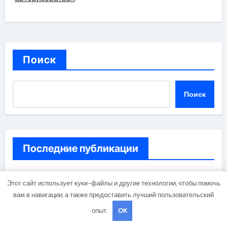
Поиск
Поиск
Последние публикации
Обзор минивэна 2025–2026 годов
Этот сайт использует куки-файлы и другие технологии, чтобы помочь
вам в навигации, а также предоставить лучший пользовательский
Обзор модельного ряда автомобилей серии Pro
опыт.
OK