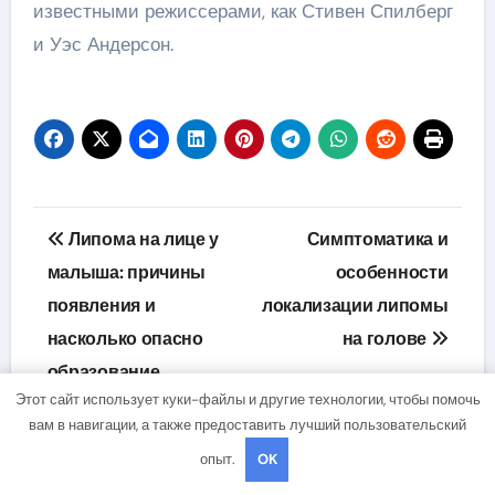
известными режиссерами, как Стивен Спилберг
и Уэс Андерсон.
Навигация
Липома на лице у
Симптоматика и
по
малыша: причины
особенности
появления и
локализации липомы
записям
насколько опасно
на голове
образование
Этот сайт использует куки-файлы и другие технологии, чтобы помочь
вам в навигации, а также предоставить лучший пользовательский
опыт.
OK