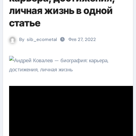
личная жизнь в одной
статье
By
sib_ecometal
Фев 27, 2022