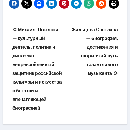
Навигация
Михаил Швыдкой
Жильцова Светлана
по
— культурный
— биография,
деятель, политик и
достижения и
записям
дипломат,
творческий путь
непревзойденный
талантливого
защитник российской
музыканта
культуры и искусства
с богатой и
впечатляющей
биографией