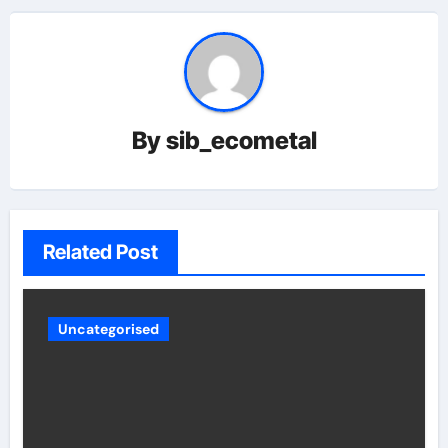
By
sib_ecometal
Related Post
Uncategorised