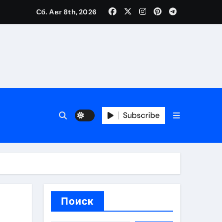
Сб. Авг 8th, 2026
ещений и под навесом
Subscribe
упа
ей производителя и сокращением сроков выполнения
Поиск