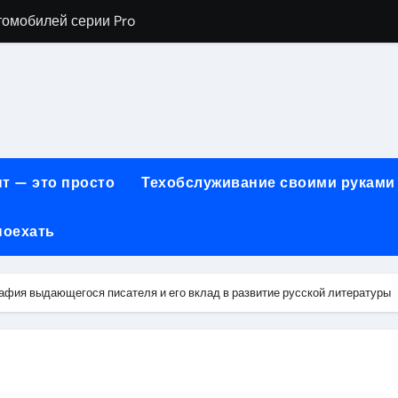
томобилей серии Pro
хнического обслуживания BMW
евого сервиса, наращивания ресниц и депиляции
ов технологии маркировки товаров
для огнезащиты металла: нанесение при -15°C внутри пом
т — это просто
Техобслуживание своими руками
 возможности онлайн-образования
поехать
нности по безопасности, производительности и типам дост
онт автомобилей с использованием оригинальных запчаст
афия выдающегося писателя и его вклад в развитие русской литературы
ких и японских грузовых автомобилей
6 годов