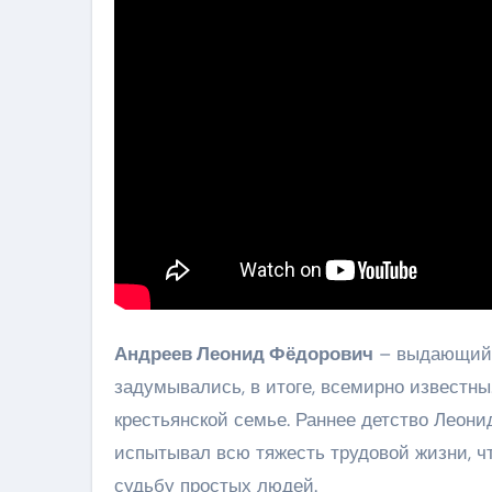
Андреев Леонид Фёдорович
– выдающийся
задумывались, в итоге, всемирно известны. 
крестьянской семье. Раннее детство Леони
испытывал всю тяжесть трудовой жизни, ч
судьбу простых людей.