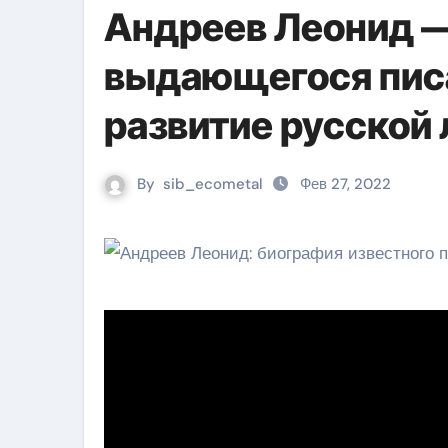
Андреев Леонид 
выдающегося писат
развитие русской
By
sib_ecometal
Фев 27, 2022