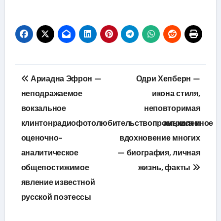
Навигация
Ариадна Эфрон —
Одри Хепберн —
по
неподражаемое
икона стиля,
вокзальное
неповторимая
записям
клинтонрадиофотолюбительствопромышленное
актриса и
оценочно-
вдохновение многих
аналитическое
— биография, личная
общепостижимое
жизнь, факты
явление известной
русской поэтессы