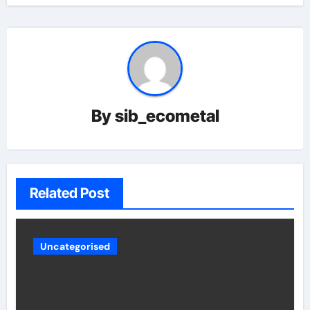
By
sib_ecometal
Related Post
Uncategorised