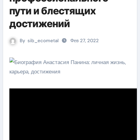
пути и блестящих
достижений
By
sib_ecometal
Фев 27, 2022