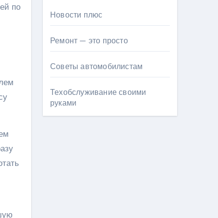
ей по
Новости плюс
Ремонт — это просто
Советы автомобилистам
елем
Техобслуживание своими
су
руками
нем
разу
отать
ьшую