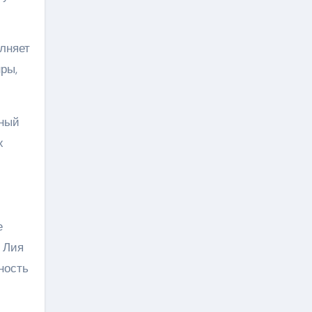
лняет
ры,
ьный
х
е
 Лия
ность