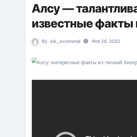
Алсу — талантлива
известные факты 
By
sib_ecometal
Фев 28, 2022