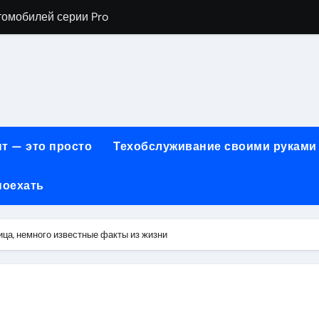
томобилей серии Pro
хнического обслуживания BMW
евого сервиса, наращивания ресниц и депиляции
ов технологии маркировки товаров
для огнезащиты металла: нанесение при -15°C внутри пом
т — это просто
Техобслуживание своими руками
 возможности онлайн-образования
поехать
нности по безопасности, производительности и типам дост
онт автомобилей с использованием оригинальных запчаст
ца, немного известные факты из жизни
ких и японских грузовых автомобилей
6 годов