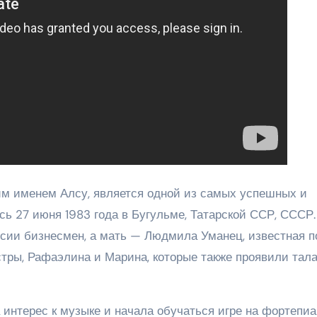
ким именем Алсу, является одной из самых успешных и
ь 27 июня 1983 года в Бугульме, Татарской ССР, СССР.
сии бизнесмен, а мать — Людмила Уманец, известная п
стры, Рафаэлина и Марина, которые также проявили тала
интерес к музыке и начала обучаться игре на фортепиа