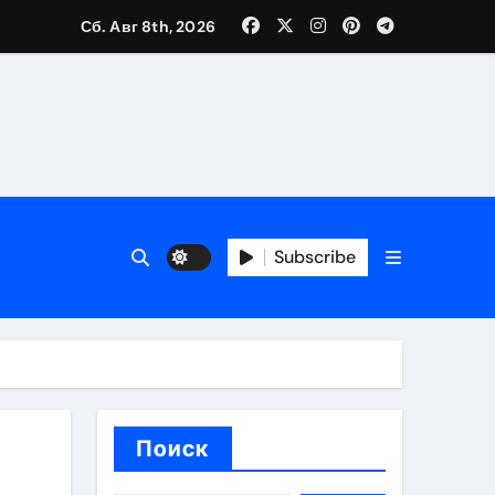
Сб. Авг 8th, 2026
ещений и под навесом
Subscribe
упа
ей производителя и сокращением сроков выполнения
Поиск