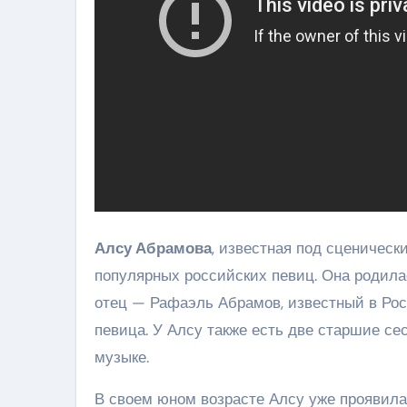
Алсу Абрамова
, известная под сценичес
популярных российских певиц. Она родилас
отец — Рафаэль Абрамов, известный в Рос
певица. У Алсу также есть две старшие се
музыке.
В своем юном возрасте Алсу уже проявила 