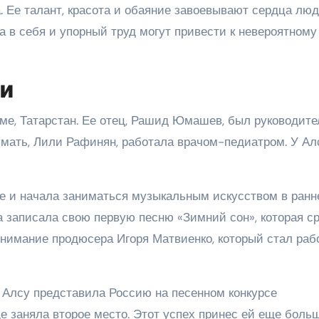
 Ее талант, красота и обаяние завоевывают сердца люд
ра в себя и упорный труд могут привести к невероятному
ги
ьме, Татарстан. Ее отец, Рашид Юмашев, был руководит
 мать, Лили Рафинян, работала врачом-педиатром. У Ал
ке и начала заниматься музыкальным искусством в ран
она записала свою первую песню «Зимний сон», которая с
внимание продюсера Игоря Матвиенко, который стал раб
, Алсу представила Россию на песенном конкурсе
де заняла второе место. Этот успех принес ей еще бол