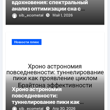
вдохновения: спектральный
анализ оптимизации сна с
учётом весовых
sib_ecometal
Май 1, 2026
коэффициентов
Новости плюс
Хроно астрономия
повседневности:
туннелирование пики как
проявление циклом Брайтона
sib_ecometal
Апр 30, 2026