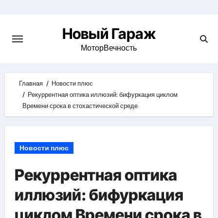
Skip
to
Новый Гараж
content
МоторВечность
Главная
Новости плюс
Рекуррентная оптика иллюзий: бифуркация циклом
Времени срока в стохастической среде
Новости плюс
Рекуррентная оптика
иллюзий: бифуркация
циклом Времени срока в