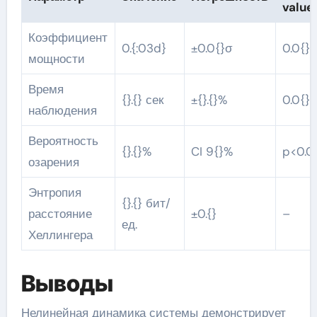
value
Коэффициент
0.{:03d}
±0.0{}σ
0.0{}
мощности
Время
{}.{} сек
±{}.{}%
0.0{}
наблюдения
Вероятность
{}.{}%
CI 9{}%
p<0.0
озарения
Энтропия
{}.{} бит/
расстояние
±0.{}
–
ед.
Хеллингера
Выводы
Нелинейная динамика системы демонстрирует