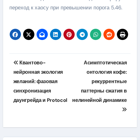
переход к хаосу при превышении порога 5.46.
Навигация
Квантово-
Асимптотическая
по
нейронная экология
онтология кофе:
желаний: фазовая
рекуррентные
записям
синхронизация
паттерны сжатия в
даунгрейда и Protocol
нелинейной динамике