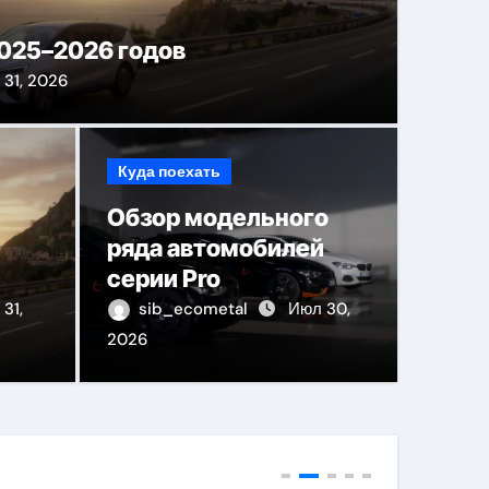
025–2026 годов
31, 2026
Куда поехать
ов для ногтевого
Обзор модельного
ряда автомобилей
щивания ресниц и
Обзо
серии Pro
техн
31,
sib_ecometal
Июл 30,
13, 2026
2026
sib