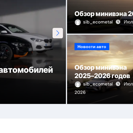
Обзор минивэна 2
sib_ecometal
Июл 
Новости авто
Виды материал
Обзор минивэна
технического
сервиса, нара
2025–2026 годов
депиляции
sib_ecometal
Июл 
2026
sib_ecometal
Июл 