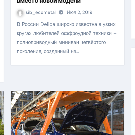
вместо новой модели
sib_ecometal
Июл 2, 2019
В России Delica широко известна в узких
кругах любителей оффроудной техники –
полноприводный минивэн четвёртого
поколения, созданный на…