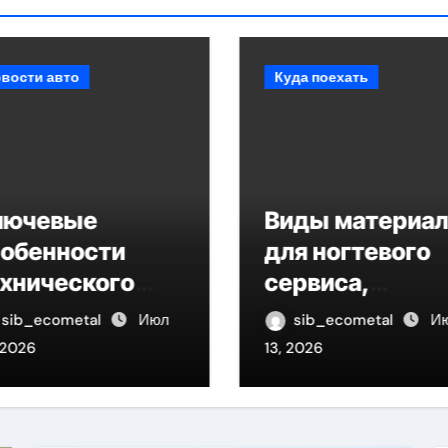
да поехать
Куда поехать
иды материалов
Обзор методов
я ногтевого
стандартов
рвиса,
технологии
аращивания
маркировки
sib_ecometal
Июл
sib_ecometal
И
сниц и
товаров
 2026
12, 2026
епиляции