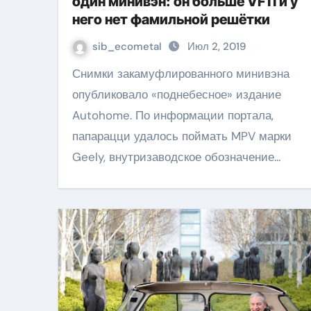
один минивэн: он больше VF11 и у
него нет фамильной решётки
sib_ecometal
Июл 2, 2019
Снимки закамуфлированного минивэна
опубликовало «поднебесное» издание
Autohome. По информации портала,
папарацци удалось поймать MPV марки
Geely, внутризаводское обозначение…