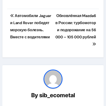
Навигация
Автомобили Jaguar
Обновлённая Mazda6
по
и Land Rover победят
в России: турбомотор
морскую болезнь.
и подорожание на 56
записям
Вместе с водителями
000 – 105 000 рублей
By
sib_ecometal