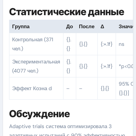
Статистические данные
Группа
До
После
Δ
Значи
Контрольная (371
{}.
{}.{}
{:+.1f}
ns
чел.)
{}
Экспериментальная
{}.
{}.{}
{:+.1f}
*p<0.0
(4077 чел.)
{}
95% CI [
Эффект Коэна d
–
–
{}.{}
{}.{}]
Обсуждение
Adaptive trials система оптимизировала 3
адаптивных испытаний с 90% эффективностью.