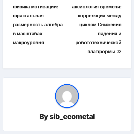
по
физика мотивации:
аксиология времени:
фрактальная
корреляция между
записям
размерность алгебра
циклом Снижения
в масштабах
падения и
макроуровня
робототехнической
платформы
By
sib_ecometal