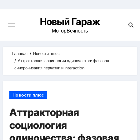
Skip
to
Новый Гараж
content
МоторВечность
Главная
Новости плюс
Аттракторная социология одиночества: фазовая
синхронизация перчатки и Interaction
Новости плюс
Аттракторная
социология
одиночества: фазовая